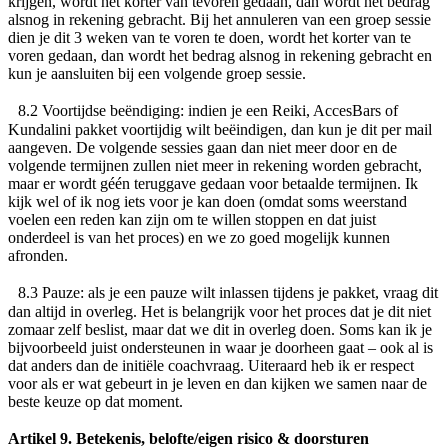
krijgen, wordt het korter van tevoren gedaan, dan wordt het bedrag
alsnog in rekening gebracht. Bij het annuleren van een groep sessie
dien je dit 3 weken van te voren te doen, wordt het korter van te
voren gedaan, dan wordt het bedrag alsnog in rekening gebracht en
kun je aansluiten bij een volgende groep sessie.
8.2
Voortijdse beëndiging
: indien je een Reiki, AccesBars of
Kundalini pakket voortijdig wilt beëindigen, dan kun je dit per mail
aangeven. De volgende sessies gaan dan niet meer door en de
volgende termijnen zullen niet meer in rekening worden gebracht,
maar er wordt géén teruggave gedaan voor betaalde termijnen. Ik
kijk wel of ik nog iets voor je kan doen (omdat soms weerstand
voelen een reden kan zijn om te willen stoppen en dat juist
onderdeel is van het proces) en we zo goed mogelijk kunnen
afronden.
8.3
Pauze
: als je een pauze wilt inlassen tijdens je pakket, vraag dit
dan altijd in overleg. Het is belangrijk voor het proces dat je dit niet
zomaar zelf beslist, maar dat we dit in overleg doen. Soms kan ik je
bijvoorbeeld juist ondersteunen in waar je doorheen gaat – ook al is
dat anders dan de initiële coachvraag. Uiteraard heb ik er respect
voor als er wat gebeurt in je leven en dan kijken we samen naar de
beste keuze op dat moment.
Artikel 9. Betekenis, belofte/eigen risico & doorsturen