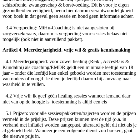
schizofrenie, zwangerschap & borstvoeding. Dit is voor je eigen
gezondheid en veiligheid, neem hier daarom verantwoordelijkheid
voor, boek in dat geval geen sessie en houd geen informatie achter.
3.4
Vergoeding
: MiHu-Coaching is niet aangesloten bij
zorgverzekeraars, daarom is vergoeding voor sessies helaas niet
mogelijk (ook niet in aanvullend pakket).
Artikel 4. Meerderjarigheid, vrije wil & gratis kennismaking
4.1
Meerderjarigheid
: voor zowel healing (Reiki, AccesBars &
Kundalini) als coaching/EMDR geldt een minimale leeftijd van 18
jaar – onder die leeftijd kan enkel geboekt worden met toestemming
van ouders of voogd. Je dient je leeftijd daarom bij aanvraag naar
waarheid in te vullen.
4.2
Vrije wil
: ik geef géén healing sessies wanneer iemand daar
niet van op de hoogte is, toestemming is altijd een eis
5.1
Prijzen
: voor alle sessies/pakketten/trajecten worden de prijzen
vermeld in de prijslijst. Deze prijzen kunnen met de tijd (o.a. in
verband met inflatie) worden aangepast, uiteraard geldt dit niet als je
al geboekt hebt. Wanneer je een volgende dienst zou boeken, gaat
die nieuwe prijs in.