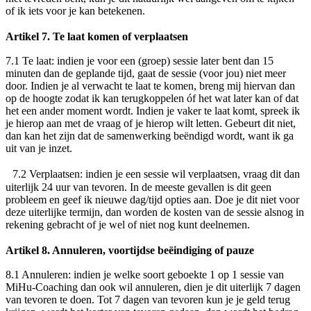
of ik iets voor je kan betekenen.
Artikel 7. Te laat komen of verplaatsen
7.1
Te laat
: indien je voor een (groep) sessie later bent dan 15
minuten dan de geplande tijd, gaat de sessie (voor jou) niet meer
door. Indien je al verwacht te laat te komen, breng mij hiervan dan
op de hoogte zodat ik kan terugkoppelen óf het wat later kan of dat
het een ander moment wordt. Indien je vaker te laat komt, spreek ik
je hierop aan met de vraag of je hierop wilt letten. Gebeurt dit niet,
dan kan het zijn dat de samenwerking beëndigd wordt, want ik ga
uit van je inzet.
7.2
Verplaatsen
: indien je een sessie wil verplaatsen, vraag dit dan
uiterlijk 24 uur van tevoren. In de meeste gevallen is dit geen
probleem en geef ik nieuwe dag/tijd opties aan. Doe je dit niet voor
deze uiterlijke termijn, dan worden de kosten van de sessie alsnog in
rekening gebracht of je wel of niet nog kunt deelnemen.
Artikel 8. Annuleren, voortijdse beëindiging of pauze
8.1 Annuleren: indien je welke soort geboekte 1 op 1 sessie van
MiHu-Coaching dan ook wil annuleren, dien je dit uiterlijk 7 dagen
van tevoren te doen. Tot 7 dagen van tevoren kun je je geld terug