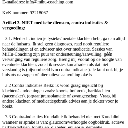
E-mailadres: info@mihu-coaching.com
KvK nummer: 92218067
Artikel 3. NIET medische diensten, contra indicaties &
vergoeding:
3.1.
Medisch
: indien je fysieke/mentale klachten hebt, ga dan altijd
naar de huisarts. Ik stel geen diagnoses, raad nooit reguliere
behandelingen af en adviseer niet over medicatie. Sessies van
MiHu-Coaching zijn puur ter ondersteuning/aanvulling, géén
vervanging van reguliere zorg. Breng mij vooraf op de hoogte van
eventuele klachten, zodat ik sessies kan afraden als dat niet
verstandig is (bijvoorbeeld ivm contra indicaties). Je kunt ook bij je
huisarts navragen of alternatieve aanvulling oké is.
3.2
Contra indicaties Reiki
: ik word graag ingelicht bij
klachten/aandoeningen zoals: koorts, botbreuk, hartklachten
(pacemaker), (orgaan)transplantatie of zwangerschap. Vraag bij
andere klachten of medicatiegebruik advies aan je dokter voor je
boekt.
3.3
Contra-indicaties Kundalini
: ik behandel niet met Kundalini
wanneer er sprake is van: glaucoom/verhoogde oogboldruk, actieve
hartziekte/falen, longfalen, diabetes, epilepsie, dementie,