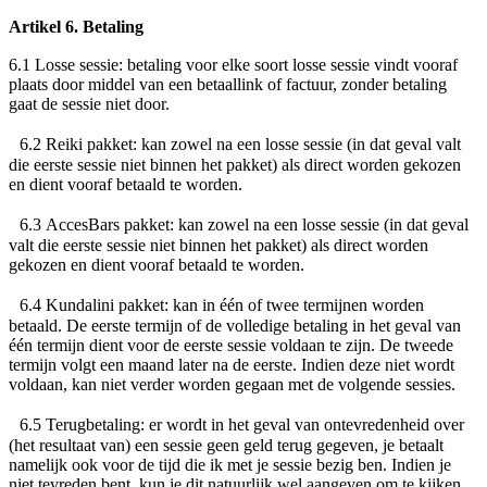
Artikel 6. Betaling
6.1
Losse sessie
: betaling voor elke soort losse sessie vindt vooraf
plaats door middel van een betaallink of factuur, zonder betaling
gaat de sessie niet door.
6.2
Reiki pakket
: kan zowel na een losse sessie (in dat geval valt
die eerste sessie niet binnen het pakket) als direct worden gekozen
en dient vooraf betaald te worden.
6.3
AccesBars pakket
: kan zowel na een losse sessie (in dat geval
valt die eerste sessie niet binnen het pakket) als direct worden
gekozen en dient vooraf betaald te worden.
6.4
Kundalini pakket
: kan in één of twee termijnen worden
betaald. De eerste termijn of de volledige betaling in het geval van
één termijn dient voor de eerste sessie voldaan te zijn. De tweede
termijn volgt een maand later na de eerste. Indien deze niet wordt
voldaan, kan niet verder worden gegaan met de volgende sessies.
6.5
Terugbetaling
: er wordt in het geval van ontevredenheid over
(het resultaat van) een sessie geen geld terug gegeven, je betaalt
namelijk ook voor de tijd die ik met je sessie bezig ben. Indien je
niet tevreden bent, kun je dit natuurlijk wel aangeven om te kijken