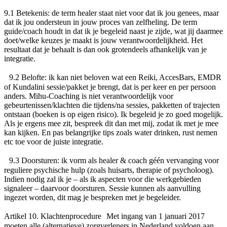
9.1
Betekenis
: de term healer staat niet voor dat ik jou genees, maar
dat ik jou ondersteun in jouw proces van zelfheling. De term
guide/coach houdt in dat ik je begeleid naast je zijde, wat jij daarmee
doet/welke keuzes je maakt is jouw verantwoordelijkheid. Het
resultaat dat je behaalt is dan ook grotendeels afhankelijk van je
integratie.
9.2
Belofte
: ik kan niet beloven wat een Reiki, AccesBars, EMDR
of Kundalini sessie/pakket je brengt, dat is per keer en per persoon
anders. Mihu-Coaching is niet verantwoordelijk voor
gebeurtenissen/klachten die tijdens/na sessies, pakketten of trajecten
ontstaan (boeken is op eigen risico). Ik begeleid je zo goed mogelijk.
Als je ergens mee zit, bespreek dit dan met mij, zodat ik met je mee
kan kijken. En pas belangrijke tips zoals water drinken, rust nemen
etc toe voor de juiste integratie.
9.3
Doorsturen
: ik vorm als healer & coach géén vervanging voor
reguliere psychische hulp (zoals huisarts, therapie of psycholoog).
Indien nodig zal ik je – als ik aspecten voor die werkgebieden
signaleer – daarvoor doorsturen. Sessie kunnen als aanvulling
ingezet worden, dit mag je bespreken met je begeleider.
Artikel 10. Klachtenprocedure Met ingang van 1 januari 2017
moeten alle (alternatieve) zorgverleners in Nederland voldoen aan