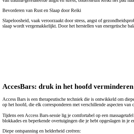
van trauma-gerelateerde angst en stress, ondersteunt Reiki het pad naa
Bevorderen van Rust en Slaap door Reiki
Slapeloosheid, vaak veroorzaakt door stress, angst of gezondheidspr
slaap wordt vergemakkelijkt. Door het herstellen van energetische ba
AccesBars: druk in het hoofd verminderen
Access Bars is een therapeutische techniek die is ontwikkeld om diep
op het hoofd, die elk corresponderen met verschillende aspecten van on
Tijdens een Access Bars-sessie lig je comfortabel op een massagetafel
blokkades en beperkende overtuigingen die je hebt opgeslagen in je e
Diepe ontspanning en helderheid creëren: