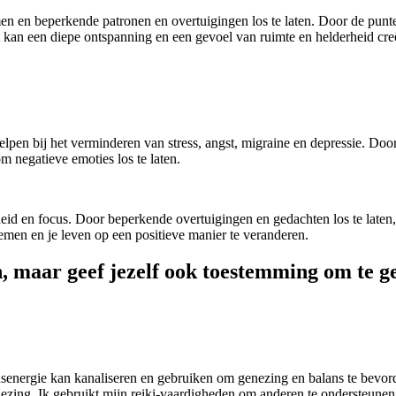
men en beperkende patronen en overtuigingen los te laten. Door de punt
 kan een diepe ontspanning en een gevoel van ruimte en helderheid cre
lpen bij het verminderen van stress, angst, migraine en depressie. Door 
 negatieve emoties los te laten.
id en focus. Door beperkende overtuigingen en gedachten los te laten,
emen en je leven op een positieve manier te veranderen.
n, maar geef jezelf ook toestemming om te g
nsenergie kan kanaliseren en gebruiken om genezing en balans te bevord
ezing. Ik gebruikt mijn reiki-vaardigheden om anderen te ondersteunen bi