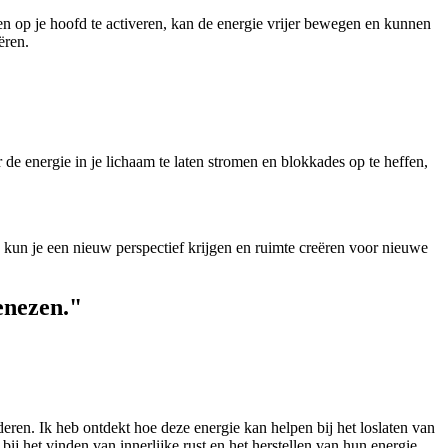
en op je hoofd te activeren, kan de energie vrijer bewegen en kunnen
ëren.
de energie in je lichaam te laten stromen en blokkades op te heffen,
 kun je een nieuw perspectief krijgen en ruimte creëren voor nieuwe
enezen."
eren. Ik heb ontdekt hoe deze energie kan helpen bij het loslaten van
j het vinden van innerlijke rust en het herstellen van hun energie.