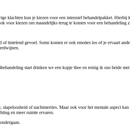
evige klachten kun je kiezen voor een intensief behandelpakket. Hierbi
 ook voor kiezen om maandelijks terug te komen voor een behandeling zod
f tintelend gevoel. Soms komen er ook emoties los of je ervaart andere
verdwijnen.
ikibehandeling start drinken we een kopje thee en reinig ik ons beide me
ne, slapeloosheid of nachtmerries. Maar ook voor het mentale aspect ka
chting en meer ruimte ervaren.
ondergaan.