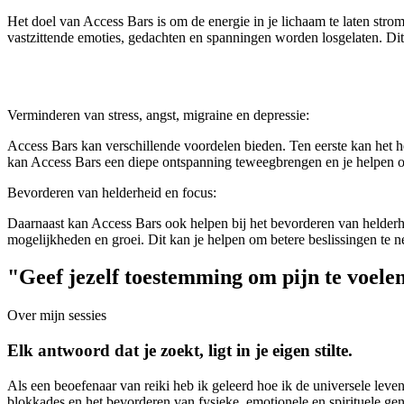
Het doel van Access Bars is om de energie in je lichaam te laten stro
vastzittende emoties, gedachten en spanningen worden losgelaten. Dit
Verminderen van stress, angst, migraine en depressie:
Access Bars kan verschillende voordelen bieden. Ten eerste kan het he
kan Access Bars een diepe ontspanning teweegbrengen en je helpen om
Bevorderen van helderheid en focus:
Daarnaast kan Access Bars ook helpen bij het bevorderen van helderhe
mogelijkheden en groei. Dit kan je helpen om betere beslissingen te n
"Geef jezelf toestemming om pijn te voele
Over mijn sessies
Elk antwoord dat je zoekt, ligt in je eigen stilte.
Als een beoefenaar van reiki heb ik geleerd hoe ik de universele leve
blokkades en het bevorderen van fysieke, emotionele en spirituele gen