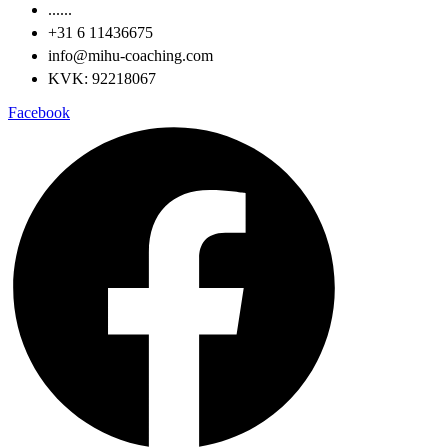
......
‪+31 6 11436675‬
info@mihu-coaching.com
KVK: 92218067
Facebook