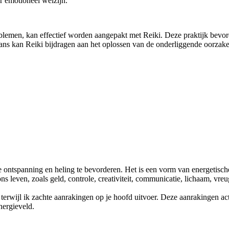
r emotioneel welzijn.
oblemen, kan effectief worden aangepakt met Reiki. Deze praktijk bevor
lans kan Reiki bijdragen aan het oplossen van de onderliggende oorzak
e ontspanning en heling te bevorderen. Het is een vorm van energetisch
s leven, zoals geld, controle, creativiteit, communicatie, lichaam, vreu
 terwijl ik zachte aanrakingen op je hoofd uitvoer. Deze aanrakingen ac
nergieveld.